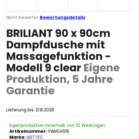
Die
Nicht bewertet
Bewertungsdetails
durchschnittliche
SUCHEN
BRILIANT 90 x 90cm
Produktbewertung
ist
Dampfdusche mit
0,0
von
W
Massagefunktion -
5
i
Sternen.
r
Modell 9 clear
Eigene
e
Produktion, 5 Jahre
m
p
Garantie
f
e
h
Lieferung bis:
21.8.2026
l
e
n
Eigenproduktion innerhalb von 10 Werktagen
Artikelnummer:
PAN04616
Marke:
ARTTEC