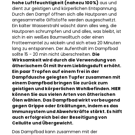
hohe Luftfeuchtigkeit (nahezu 100%)
aus und
dient zur geistigen und körperlichen Entspannung.
Durch den Dampf öffnen sich alle Hautporen und
angesammelte Giftstoffe werden ausgeschwitzt.
Ein kalter Wasserstrahl wäscht dann alles weg, die
Hautporen schrumpfen und und alles, was bleibt, ist
sich in ein weißes Baumwolltuch oder einen
Frotteemantel zu wickeln und sich etwa 20 Minuten
lang zu entspannen. Der Aufenthalt im Dampfbad
sollte 15 - 20 min nicht überschreiten.
Die
Wirksamkeit wird durch die Verwendung von
ätherischem Öl mit Ihrem Lieblingsduft erhöht.
Ein paar Tropfen auf einem frei in der
Dampfdusche gelegten Tupfer zusammen mit
einem Dampfbad bringen Sie zurück zum
geistigen und körperlichen Wohlbefinden. HIER
können Sie aus vielen Arten von ätherischen
Ölen wählen. Das Dampfbad wirkt vorbeugend
gegen Grippe oder Erkältungen, indem es das
Immunsystem und Abwehrkräfte stärkt. Es hilft
auch erfolgreich bei der Beseitigung von
Cellulite und Übergewicht.
Das Dampfbad kann zusammen mit der