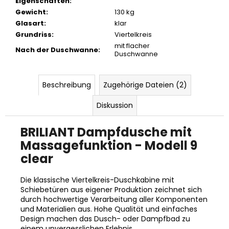
Eigenschaften
:
Gewicht
:
130 kg
Glasart
:
klar
Grundriss
:
Viertelkreis
mit flacher
Nach der Duschwanne
:
Duschwanne
Beschreibung
Zugehörige Dateien (2)
Diskussion
BRILIANT Dampfdusche mit
Massagefunktion - Modell 9
clear
Die klassische Viertelkreis-Duschkabine mit
Schiebetüren aus eigener Produktion
zeichnet sich
durch hochwertige Verarbeitung aller Komponenten
und Materialien aus.
Hohe Qualität und einfaches
Design machen das Dusch- oder Dampfbad zu
einem unvergesslichen Erlebnis.