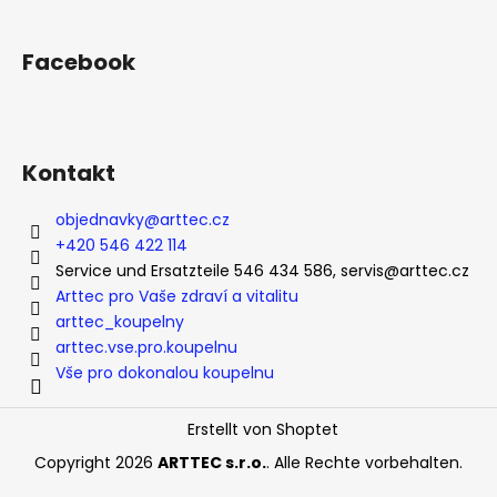
u
ß
Facebook
z
e
i
l
Kontakt
e
objednavky
@
arttec.cz
+420 546 422 114
Service und Ersatzteile 546 434 586, servis@arttec.cz
Arttec pro Vaše zdraví a vitalitu
arttec_koupelny
arttec.vse.pro.koupelnu
Vše pro dokonalou koupelnu
Erstellt von Shoptet
Copyright 2026
ARTTEC s.r.o.
. Alle Rechte vorbehalten.