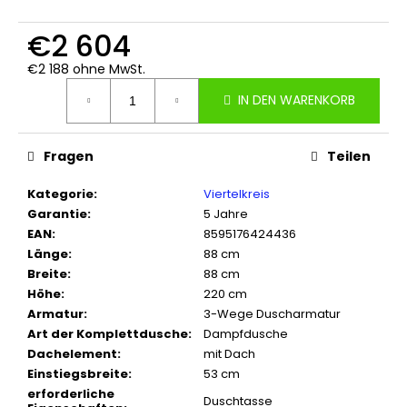
€2 604
€2 188 ohne MwSt.
Verkaufspreis:
IN DEN WARENKORB
Fragen
Teilen
Kategorie
:
Viertelkreis
Garantie
:
5 Jahre
EAN
:
8595176424436
Länge
:
88 cm
Breite
:
88 cm
Höhe
:
220 cm
Armatur
:
3-Wege Duscharmatur
Art der Komplettdusche
:
Dampfdusche
Dachelement
:
mit Dach
Einstiegsbreite
:
53 cm
erforderliche
Duschtasse