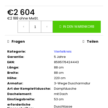
€2 604
€2 188 ohne MwSt.
Verkaufspreis:
IN DEN WARENKORB
Fragen
Teilen
Kategorie
:
Viertelkreis
Garantie
:
5 Jahre
EAN
:
8595176424443
Länge
:
88 cm
Breite
:
88 cm
Höhe
:
220 cm
Armatur
:
3-Wege Duscharmatur
Art der Komplettdusche
:
Dampfdusche
Dachelement
:
mit Dach
Einstiegsbreite
:
53 cm
erforderliche
Duschtasse