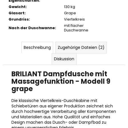
Eigenschaften
:
Gewicht
:
130 kg
Glasart
:
Grape
Grundriss
:
Viertelkreis
mit flacher
Nach der Duschwanne
:
Duschwanne
Beschreibung
Zugehörige Dateien (2)
Diskussion
BRILIANT Dampfdusche mit
Massagefunktion - Modell 9
grape
Die klassische Viertelkreis-Duschkabine mit
Schiebetüren aus eigener Produktion
zeichnet sich
durch hochwertige Verarbeitung aller Komponenten
und Materialien aus.
Hohe Qualität und einfaches
Design machen das Dusch- oder Dampfbad zu
einem unvergesslichen Erlebnis.