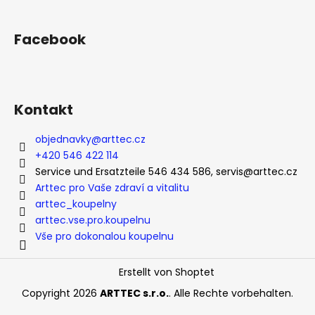
u
ß
Facebook
z
e
i
l
Kontakt
e
objednavky
@
arttec.cz
+420 546 422 114
Service und Ersatzteile 546 434 586, servis@arttec.cz
Arttec pro Vaše zdraví a vitalitu
arttec_koupelny
arttec.vse.pro.koupelnu
Vše pro dokonalou koupelnu
Erstellt von Shoptet
Copyright 2026
ARTTEC s.r.o.
. Alle Rechte vorbehalten.