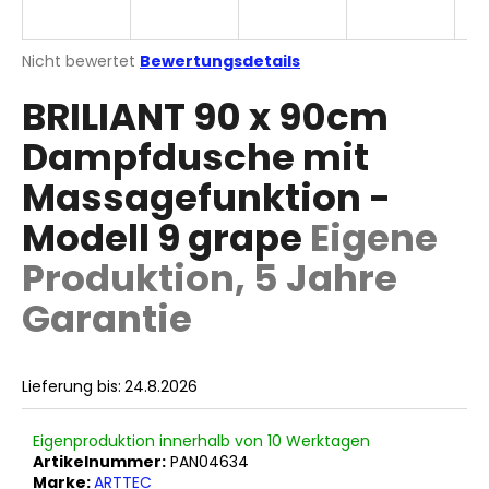
Die
Nicht bewertet
Bewertungsdetails
durchschnittliche
SUCHEN
BRILIANT 90 x 90cm
Produktbewertung
ist
Dampfdusche mit
0,0
von
W
Massagefunktion -
5
i
Sternen.
r
Modell 9 grape
Eigene
e
Produktion, 5 Jahre
m
p
Garantie
f
e
h
Lieferung bis:
24.8.2026
l
e
n
Eigenproduktion innerhalb von 10 Werktagen
Artikelnummer:
PAN04634
Marke:
ARTTEC