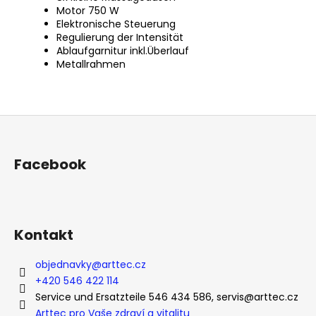
Motor 750 W
Elektronische Steuerung
Regulierung der Intensität
Ablaufgarnitur inkl.Überlauf
Metallrahmen
F
u
ß
Facebook
z
e
i
l
Kontakt
e
objednavky
@
arttec.cz
+420 546 422 114
Service und Ersatzteile 546 434 586, servis@arttec.cz
Arttec pro Vaše zdraví a vitalitu