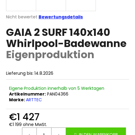
Die
Nicht bewertet
Bewertungsdetails
durchschnittliche
SUCHEN
GAIA 2 SURF 140x140
Produktbewertung
ist
Whirlpool-Badewanne
0,0
von
W
Eigenproduktion
5
i
Sternen.
r
e
Lieferung bis:
14.8.2026
m
p
f
Eigene Produktion innerhalb von 5 Werktagen
Artikelnummer:
PAN04366
e
Marke:
ARTTEC
h
l
€1 427
e
n
€1 199 ohne MwSt.
Verkaufspreis:
IN DEN WARENKORB