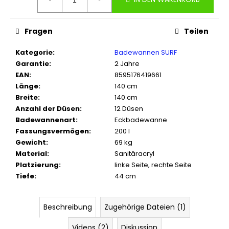
Fragen
Teilen
Kategorie
:
Badewannen SURF
Garantie
:
2 Jahre
EAN
:
8595176419661
Länge
:
140 cm
Breite
:
140 cm
Anzahl der Düsen
:
12 Düsen
Badewannenart
:
Eckbadewanne
Fassungsvermögen
:
200 l
Gewicht
:
69 kg
Material
:
Sanitäracryl
Platzierung
:
linke Seite, rechte Seite
Tiefe
:
44 cm
Beschreibung
Zugehörige Dateien (1)
Videos (2)
Diskussion