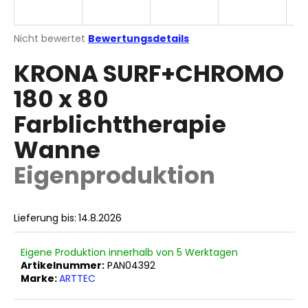
Die
Nicht bewertet
Bewertungsdetails
durchschnittliche
SUCHEN
KRONA SURF+CHROMO
Produktbewertung
ist
180 x 80
0,0
von
W
Farblichttherapie
5
i
Sternen.
r
Wanne
e
Eigenproduktion
m
p
f
e
Lieferung bis:
14.8.2026
h
l
Eigene Produktion innerhalb von 5 Werktagen
e
Artikelnummer:
PAN04392
n
Marke:
ARTTEC