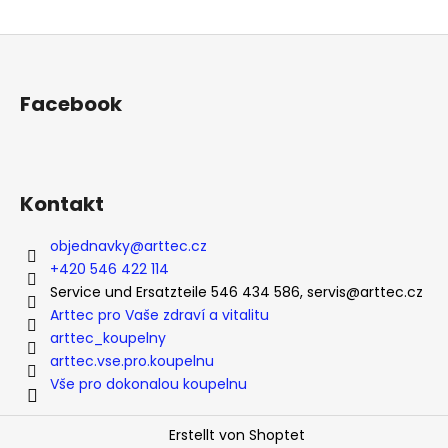
F
u
ß
Facebook
z
e
i
l
Kontakt
e
objednavky
@
arttec.cz
+420 546 422 114
Service und Ersatzteile 546 434 586, servis@arttec.cz
Arttec pro Vaše zdraví a vitalitu
arttec_koupelny
arttec.vse.pro.koupelnu
Vše pro dokonalou koupelnu
Erstellt von Shoptet