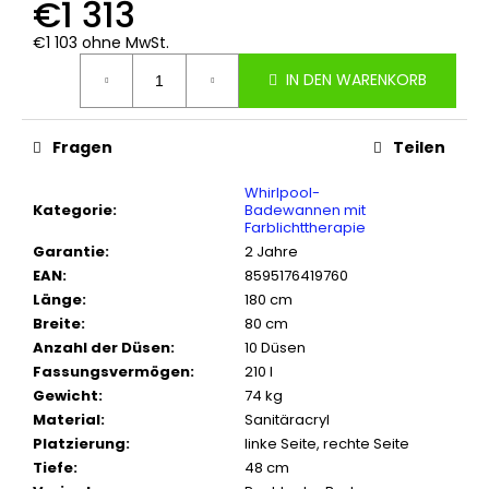
€1 313
€1 103 ohne MwSt.
Verkaufspreis:
IN DEN WARENKORB
Fragen
Teilen
Whirlpool-
Kategorie
:
Badewannen mit
Farblichttherapie
Garantie
:
2 Jahre
EAN
:
8595176419760
Länge
:
180 cm
Breite
:
80 cm
Anzahl der Düsen
:
10 Düsen
Fassungsvermögen
:
210 l
Gewicht
:
74 kg
Material
:
Sanitäracryl
Platzierung
:
linke Seite, rechte Seite
Tiefe
:
48 cm