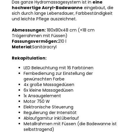
Das ganze Hydromassagesystem ist in
eine
hochwertige Acryl-Badewanne
eingebaut, die
sich durch lange Lebensdauer, Farbbeständigkeit
und leichte Pflege auszeichnet.
Abmessungen:
180x80x48 cm (+18 cm
Trägerrahmen mit Füssen)
Fassungsvermögen:
210 l
Material:
Sanitäracryl
Rekapitulation:
LED Beleuchtung mit 16 Farbtönen
Fernbedienung zur Einstellung der
gewünschten Farbe
4x große Massagedüsen
6x kleine Massagedüsen
1x Ansaugelement
Motor 750 W
Elektronische Steuerung
Regulierung der Intensität
Ablaufgarnitur inkl.Überlauf
Metallrahmen mit Füssen (die Badewanne ist
selbsttragend)