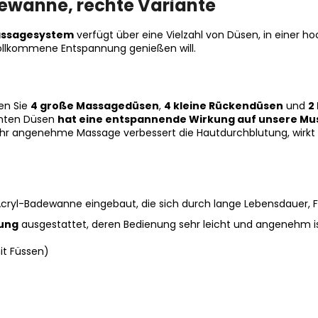
dewanne, rechte Variante
massagesystem
verfügt über eine Vielzahl von Düsen, in einer h
e vollkommene Entspannung genießen will.
en Sie
4 große Massagedüsen
,
4 kleine Rückendüsen
und
2
chten Düsen
hat eine entspannende Wirkung auf unsere Mu
ehr angenehme Massage verbessert die Hautdurchblutung, wirkt s
ryl-Badewanne eingebaut, die sich durch lange Lebensdauer, Fa
rung
ausgestattet, deren Bedienung sehr leicht und angenehm is
t Füssen)