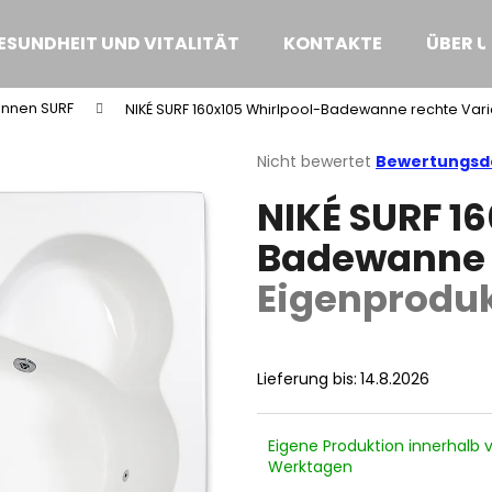
ESUNDHEIT UND VITALITÄT
KONTAKTE
ÜBER U
nnen SURF
NIKÉ SURF 160x105 Whirlpool-Badewanne rechte Var
Was suchen Sie?
Die
Nicht bewertet
Bewertungsde
durchschnittliche
NIKÉ SURF 1
Produktbewertung
SUCHEN
ist
Badewanne 
0,0
von
Eigenprodu
5
Wir empfehlen
Sternen.
Lieferung bis:
14.8.2026
Eigene Produktion innerhalb 
Werktagen