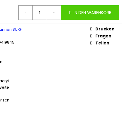
IN DEN WARENKORB
Drucken
annen SURF
e
Fragen
6419845
Teilen
en
acryl
Seite
risch