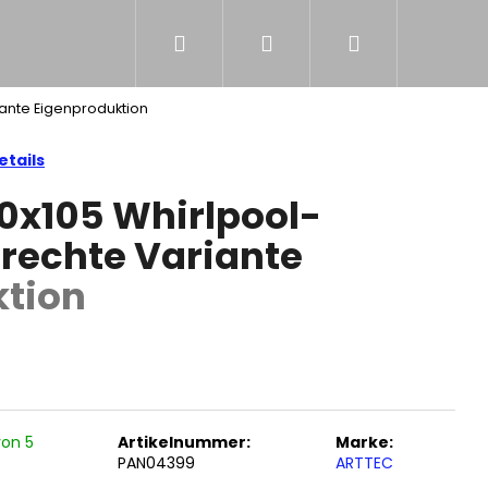
Suchen
Login
Warenkorb
NS
iante
Eigenproduktion
tails
60x105 Whirlpool-
rechte Variante
ktion
von 5
Artikelnummer:
Marke:
PAN04399
ARTTEC