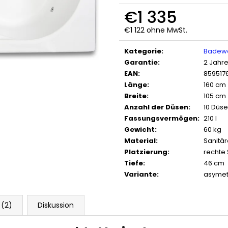
€1 335
€1 122 ohne MwSt.
Verkaufspreis:
Kategorie
:
Badew
Garantie
:
2 Jahr
EAN
:
859517
Länge
:
160 cm
Breite
:
105 cm
Anzahl der Düsen
:
10 Düs
Fassungsvermögen
:
210 l
Gewicht
:
60 kg
Material
:
Sanitär
Platzierung
:
rechte 
Tiefe
:
46 cm
Variante
:
asymet
 (2)
Diskussion