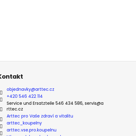
Kontakt
objednavky
@
arttec.cz
+420 546 422 114
Service und Ersatzteile 546 434 586, servis@a
rttec.cz
Arttec pro Vaše zdraví a vitalitu
arttec_koupelny
arttec.vse.pro.koupelnu