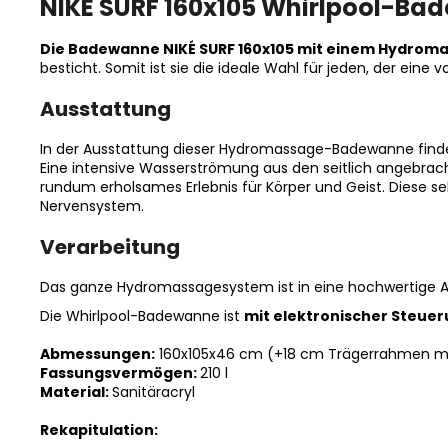
NIKÉ SURF 160x105 Whirlpool-Ba
Die Badewanne NIKÉ SURF 160x105 mit einem Hydro
besticht. Somit ist sie die ideale Wahl für jeden, der ein
Ausstattung
In der Ausstattung dieser Hydromassage-Badewanne find
Eine intensive Wasserströmung aus den seitlich angebra
rundum erholsames Erlebnis für Körper und Geist. Diese s
Nervensystem.
Verarbeitung
Das ganze Hydromassagesystem ist in eine hochwertige Ac
Die Whirlpool-Badewanne ist
mit elektronischer Steue
Abmessungen:
160x105x46 cm (+18 cm Trägerrahmen mi
Fassungsvermögen:
210 l
Material:
Sanitäracryl
Rekapitulation: