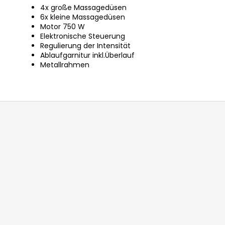
4x große Massagedüsen
6x kleine Massagedüsen
Motor 750 W
Elektronische Steuerung
Regulierung der Intensität
Ablaufgarnitur inkl.Überlauf
Metallrahmen
F
u
ß
z
e
i
l
e