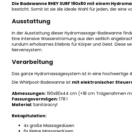
Die Badewanne RHEY SURF 190x80 mit einem Hydrom
besticht. Somit ist sie die ideale Wahl für jeden, der ein
Ausstattung
In der Ausstattung dieser Hydromassage-Badewanne find
Eine intensive Wasserströmung aus den seitlich angebra
rundum erholsames Erlebnis für Körper und Geist. Diese s
Nervensystem.
Verarbeitung
Das ganze Hydromassagesystem ist in eine hochwertige Ac
Die Whirlpool-Badewanne ist
mit elektronischer Steue
Abmessungen:
190x80x44 cm (+18 cm Trägerrahmen mi
Fassungsvermögen:
178 l
Material:
Sanitäracryl
Rekapitulation:
4x große Massagedüsen
6x kleine Massagedüsen