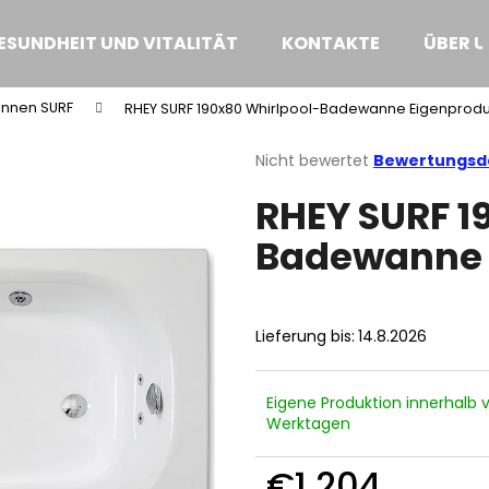
ESUNDHEIT UND VITALITÄT
KONTAKTE
ÜBER U
nnen SURF
RHEY SURF 190x80 Whirlpool-Badewanne
Eigenprodu
Was suchen Sie?
Die
Nicht bewertet
Bewertungsde
durchschnittliche
RHEY SURF 1
Produktbewertung
SUCHEN
ist
Badewann
0,0
von
5
Wir empfehlen
Sternen.
Lieferung bis:
14.8.2026
Eigene Produktion innerhalb 
Werktagen
€1 204