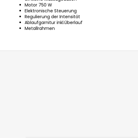
Motor 750 W
Elektronische Steuerung
Regulierung der Intensität
Ablaufgarnitur inkl.Überlauf
Metallrahmen
F
u
ß
z
e
i
l
e