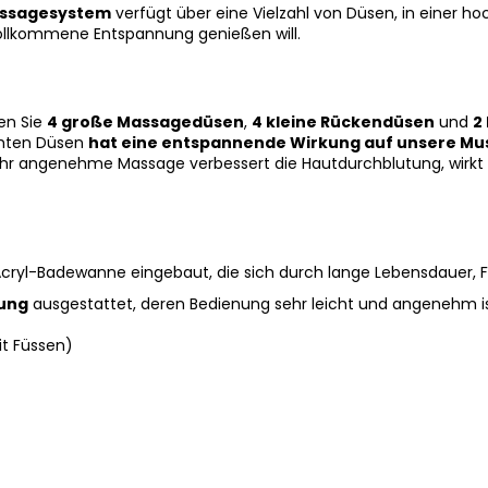
assagesystem
verfügt über eine Vielzahl von Düsen, in einer h
e vollkommene Entspannung genießen will.
en Sie
4 große Massagedüsen
,
4 kleine Rückendüsen
und
2
chten Düsen
hat eine entspannende Wirkung auf unsere Mu
ehr angenehme Massage verbessert die Hautdurchblutung, wirkt s
ryl-Badewanne eingebaut, die sich durch lange Lebensdauer, Fa
rung
ausgestattet, deren Bedienung sehr leicht und angenehm is
t Füssen)