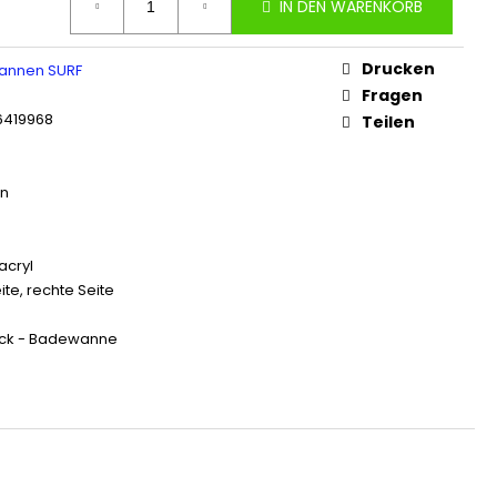
IN DEN WARENKORB
Drucken
annen SURF
e
Fragen
6419968
Teilen
en
acryl
eite, rechte Seite
ck - Badewanne