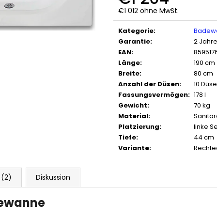
€1 012 ohne MwSt.
Verkaufspreis:
Kategorie
:
Badew
Garantie
:
2 Jahr
EAN
:
859517
Länge
:
190 cm
Breite
:
80 cm
Anzahl der Düsen
:
10 Düs
Fassungsvermögen
:
178 l
Gewicht
:
70 kg
Material
:
Sanitär
Platzierung
:
linke S
Tiefe
:
44 cm
Variante
:
Rechte
 (2)
Diskussion
dewanne