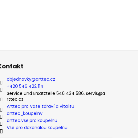
Kontakt
objednavky
@
arttec.cz
+420 546 422 114
Service und Ersatzteile 546 434 586, servis@a
rttec.cz
Arttec pro Vaše zdraví a vitalitu
arttec_koupelny
arttec.vse.pro.koupelnu
Vše pro dokonalou koupelnu