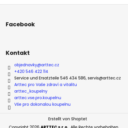
F
u
ß
Facebook
z
e
i
l
Kontakt
e
objednavky
@
arttec.cz
+420 546 422 114
Service und Ersatzteile 546 434 586, servis@arttec.cz
Arttec pro Vaše zdraví a vitalitu
arttec_koupelny
arttec.vse.pro.koupelnu
Vše pro dokonalou koupelnu
Erstellt von Shoptet
Copyright 2026
ARTTEC s.r.o.
. Alle Rechte vorbehalten.