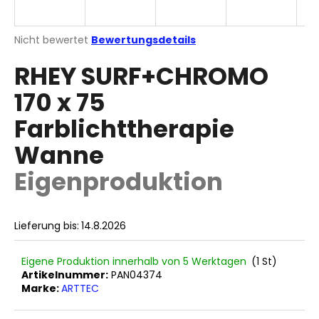
Die
Nicht bewertet
Bewertungsdetails
durchschnittliche
SUCHEN
RHEY SURF+CHROMO
Produktbewertung
ist
170 x 75
0,0
von
W
Farblichttherapie
5
i
Sternen.
r
Wanne
e
Eigenproduktion
m
p
f
e
Lieferung bis:
14.8.2026
h
l
Eigene Produktion innerhalb von 5 Werktagen
(1 St)
e
Artikelnummer:
PAN04374
n
Marke:
ARTTEC