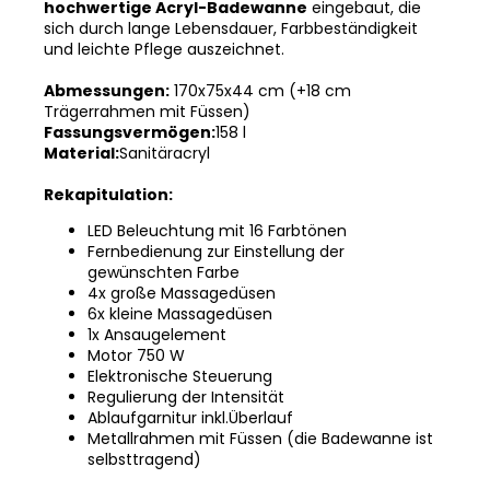
hochwertige Acryl-Badewanne
eingebaut, die
sich durch lange Lebensdauer, Farbbeständigkeit
und leichte Pflege auszeichnet.
Abmessungen:
170x75x44 cm (+18 cm
Trägerrahmen mit Füssen)
Fassungsvermögen:
158 l
Material:
Sanitäracryl
Rekapitulation:
LED Beleuchtung mit 16 Farbtönen
Fernbedienung zur Einstellung der
gewünschten Farbe
4x große Massagedüsen
6x kleine Massagedüsen
1x Ansaugelement
Motor 750 W
Elektronische Steuerung
Regulierung der Intensität
Ablaufgarnitur inkl.Überlauf
Metallrahmen mit Füssen (die Badewanne ist
selbsttragend)