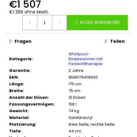
€1 507
€1 266 ohne MwSt.
Verkaufspreis:
IN DEN WARENKORB
Fragen
Teilen
Whirlpool-
Kategorie
:
Badewannen mit
Farblichttherapie
Garantie
:
2 Jahre
EAN
:
8595176419920
Länge
:
170 cm
Breite
:
75 cm
Anzahl der Düsen
:
10 Düsen
Fassungsvermögen
:
158 l
Gewicht
:
74 kg
Material
:
Sanitäracryl
Platzierung
:
linke Seite, rechte Seite
Tiefe
:
44 cm