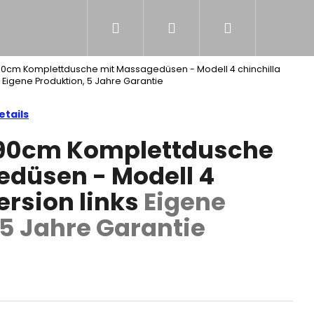
Suchen
Login
Warenkorb
NS
x 90cm Komplettdusche mit Massagedüsen - Modell 4 chinchilla
s
Eigene Produktion, 5 Jahre Garantie
tails
x 90cm Komplettdusche
düsen - Modell 4
ersion links
Eigene
 5 Jahre Garantie