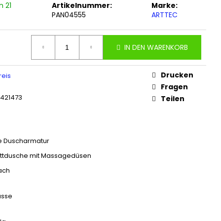
n 21
Artikelnummer:
Marke:
PAN04555
ARTTEC
IN DEN WARENKORB
Drucken
reis
Fragen
6421473
Teilen
 Duscharmatur
ttdusche mit Massagedüsen
ach
asse