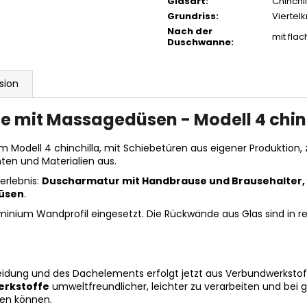
Glasart
:
Chinchil
Grundriss
:
Viertelk
Nach der
mit fla
Duschwanne
:
sion
e mit Massagedüsen - Modell 4 chinc
 Modell 4 chinchilla, mit Schiebetüren aus eigener Produktion,
ten und Materialien aus.
erlebnis:
Duscharmatur mit Handbrause und Brausehalter,
üsen
.
uminium Wandprofil eingesetzt. Die Rückwände aus Glas sind in re
idung und des Dachelements erfolgt jetzt aus Verbundwerkstoffe
rkstoffe
umweltfreundlicher, leichter zu verarbeiten und bei gl
len können.