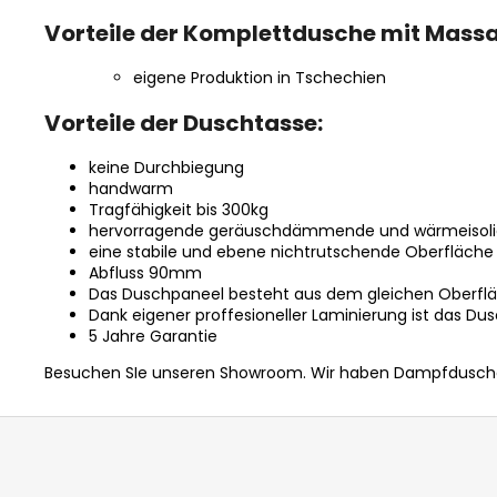
Vorteile der Komplettdusche mit Mass
eigene Produktion in Tschechien
Vorteile der Duschtasse:
keine Durchbiegung
handwarm
Tragfähigkeit bis 300kg
hervorragende geräuschdämmende und wärmeisoli
eine stabile und ebene nichtrutschende Oberfläche
Abfluss 90mm
Das Duschpaneel besteht aus dem gleichen Oberflä
Dank eigener proffesioneller Laminierung ist das D
5 Jahre Garantie
Besuchen SIe unseren Showroom.
Wir haben Dampfduschen
F
u
ß