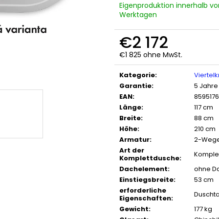
Eigenproduktion innerhalb vo
Werktagen
€2 172
€1 825 ohne MwSt.
Verkaufspreis:
Kategorie
:
Viertelk
Garantie
:
5 Jahre
EAN
:
859517
Länge
:
117 cm
Breite
:
88 cm
Höhe
:
210 cm
Armatur
:
2-Wege
Art der
Komple
Komplettdusche
:
Dachelement
:
ohne D
Einstiegsbreite
:
53 cm
erforderliche
Duscht
Eigenschaften
:
Gewicht
:
177 kg