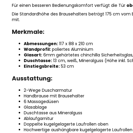
Für einen besseren Bedienungskomfort verfügt die Tür
ob
Die Standardhöhe des Brausehalters beträgt 175 cm vom B
mit.
Merkmale:
Abmessungen:
117 x 88 x 210 cm
Wandprofil:
poliertes Aluminium
Glasart:
6mm gehärtetes chinchilla Sicherheitsglas
Duschtasse:
13 cm, weiß, Mineralguss (Höhe inkl. S
Einstiegsbreite:
53 cm
Ausstattung:
2-Wege Duscharmatur
Handbrause mit Brausehalter
6 Massagedüsen
Glasablage
Duschtasse aus Mineralguss
Ablaufgarnitur
Doppelte kugelgelagerte Laufrollen oben
Hochwertige aushängbare kugelgelagerte Laufrollen