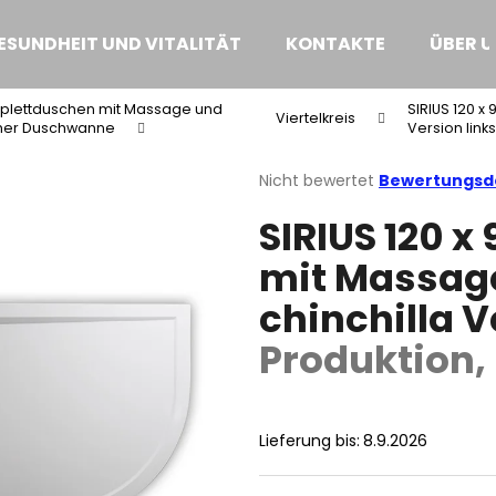
ESUNDHEIT UND VITALITÄT
KONTAKTE
ÜBER U
plettduschen mit Massage und
SIRIUS 120 
Was suchen Sie?
Viertelkreis
cher Duschwanne
Version link
Die
Nicht bewertet
Bewertungsde
durchschnittliche
SUCHEN
SIRIUS 120 
Produktbewertung
ist
mit Massage
0,0
von
Wir empfehlen
chinchilla V
5
Sternen.
Produktion,
Lieferung bis:
8.9.2026