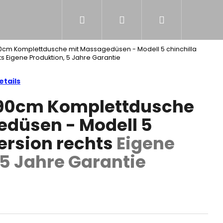
Suchen
Login
Warenkorb
NS
 90cm Komplettdusche mit Massagedüsen - Modell 5 chinchilla
ts
Eigene Produktion, 5 Jahre Garantie
tails
x 90cm Komplettdusche
düsen - Modell 5
Version rechts
Eigene
 5 Jahre Garantie