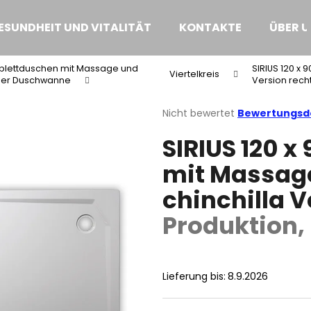
ESUNDHEIT UND VITALITÄT
KONTAKTE
ÜBER U
lettduschen mit Massage und
SIRIUS 120 x
Was suchen Sie?
Viertelkreis
her Duschwanne
Version rech
Die
Nicht bewertet
Bewertungsde
durchschnittliche
SUCHEN
SIRIUS 120 
Produktbewertung
ist
mit Massage
0,0
von
Wir empfehlen
chinchilla 
5
Sternen.
Produktion,
Lieferung bis:
8.9.2026