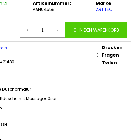
n 21
Artikelnummer:
Marke:
PAN04558
ARTTEC
IN DEN WARENKORB
Drucken
reis
Fragen
6421480
Teilen
 Duscharmatur
ttdusche mit Massagedüsen
h
asse