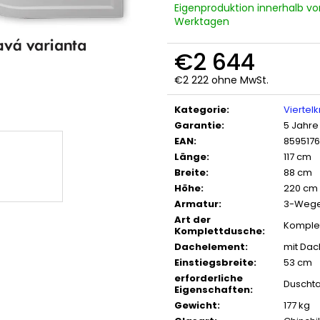
Eigenproduktion innerhalb vo
Werktagen
€2 644
€2 222 ohne MwSt.
Verkaufspreis:
Kategorie
:
Viertelk
Garantie
:
5 Jahre
EAN
:
859517
Länge
:
117 cm
Breite
:
88 cm
Höhe
:
220 cm
Armatur
:
3-Wege
Art der
Komple
Komplettdusche
:
Dachelement
:
mit Dac
Einstiegsbreite
:
53 cm
erforderliche
Duscht
Eigenschaften
:
Gewicht
:
177 kg