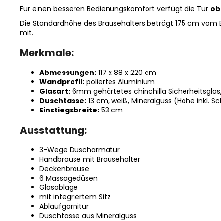
Für einen besseren Bedienungskomfort verfügt die Tür
ob
Die Standardhöhe des Brausehalters beträgt 175 cm vom B
mit.
Merkmale:
Abmessungen:
117 x 88 x 220 cm
Wandprofil:
poliertes Aluminium
Glasart:
6mm gehärtetes chinchilla Sicherheitsglas
Duschtasse:
13 cm, weiß, Mineralguss (Höhe inkl. S
Einstiegsbreite:
53 cm
Ausstattung:
3-Wege Duscharmatur
Handbrause mit Brausehalter
Deckenbrause
6 Massagedüsen
Glasablage
mit integriertem Sitz
Ablaufgarnitur
Duschtasse aus Mineralguss