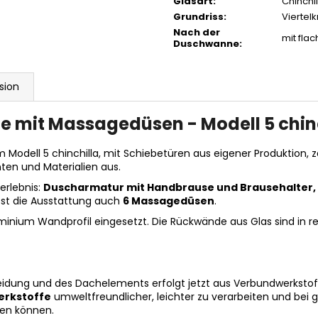
Glasart
:
Chinchil
Grundriss
:
Viertelk
Nach der
mit fla
Duschwanne
:
sion
e mit Massagedüsen - Modell 5 chinc
Modell 5 chinchilla, mit Schiebetüren aus eigener Produktion,
ten und Materialien aus.
erlebnis:
Duscharmatur mit Handbrause und Brausehalter, D
st die Ausstattung auch
6 Massagedüsen
.
uminium Wandprofil eingesetzt. Die Rückwände aus Glas sind in re
idung und des Dachelements erfolgt jetzt aus Verbundwerkstoffe
rkstoffe
umweltfreundlicher, leichter zu verarbeiten und bei gl
len können.