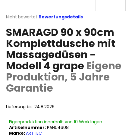
Die
Nicht bewertet
Bewertungsdetails
durchschnittliche
SUCHEN
SMARAGD 90 x 90cm
Produktbewertung
ist
Komplettdusche mit
0,0
von
W
Massagedüsen -
5
i
Sternen.
r
Modell 4 grape
Eigene
e
Produktion, 5 Jahre
m
p
Garantie
f
e
h
Lieferung bis:
24.8.2026
l
e
n
Eigenproduktion innerhalb von 10 Werktagen
Artikelnummer:
PAN04608
Marke:
ARTTEC