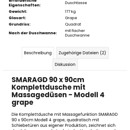
erforderliche
Duschtasse
Eigenschaften
:
Gewicht
:
177 kg
Glasart
:
Grape
Grundriss
:
Quadrat
mit flacher
Nach der Duschwanne
:
Duschwanne
Beschreibung
Zugehörige Dateien (2)
Diskussion
SMARAGD 90 x 90cm
Komplettdusche mit
Massagedüsen - Modell 4
grape
Die Komplettdusche mit Massagefunktion SMARAGD
90 x 90cm Modell 4 grape, quadratisch mit
Schiebetüren aus eigener Produktion, zeichnet sich