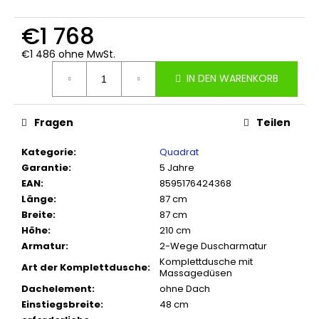
€1 768
€1 486 ohne MwSt.
Verkaufspreis:
IN DEN WARENKORB
Fragen
Teilen
Kategorie
:
Quadrat
Garantie
:
5 Jahre
EAN
:
8595176424368
Länge
:
87 cm
Breite
:
87 cm
Höhe
:
210 cm
Armatur
:
2-Wege Duscharmatur
Komplettdusche mit
Art der Komplettdusche
:
Massagedüsen
Dachelement
:
ohne Dach
Einstiegsbreite
:
48 cm