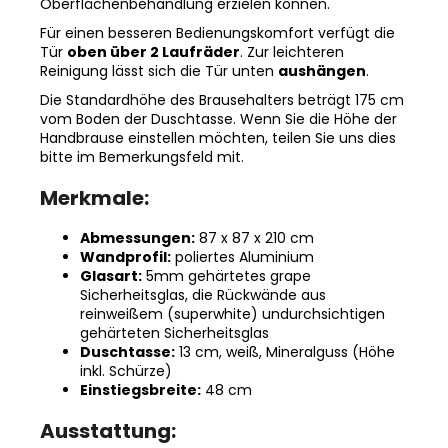
Oberflächenbehandlung erzielen können.
Für einen besseren Bedienungskomfort verfügt die
Tür
oben über 2 Laufräder
. Zur leichteren
Reinigung lässt sich die Tür unten
aushängen
.
Die Standardhöhe des Brausehalters beträgt 175 cm
vom Boden der Duschtasse. Wenn Sie die Höhe der
Handbrause einstellen möchten, teilen Sie uns dies
bitte im Bemerkungsfeld mit.
Merkmale:
Abmessungen:
87 x 87 x 210 cm
Wandprofil:
poliertes Aluminium
Glasart:
5mm gehärtetes grape
Sicherheitsglas, die Rückwände aus
reinweißem (superwhite) undurchsichtigen
gehärteten Sicherheitsglas
Duschtasse:
13 cm, weiß, Mineralguss (Höhe
inkl. Schürze)
Einstiegsbreite:
48 cm
Ausstattung: