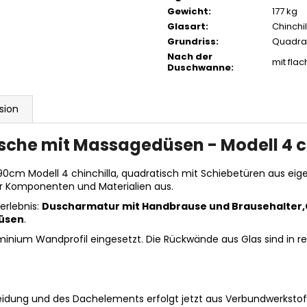
Gewicht
:
177 kg
Glasart
:
Chinchil
Grundriss
:
Quadra
Nach der
mit fla
Duschwanne
:
sion
he mit Massagedüsen - Modell 4 ch
m Modell 4 chinchilla, quadratisch mit Schiebetüren aus eige
er Komponenten und Materialien aus.
erlebnis:
Duscharmatur mit Handbrause und Brausehalter,
üsen
.
minium Wandprofil eingesetzt. Die Rückwände aus Glas sind in re
idung und des Dachelements erfolgt jetzt aus Verbundwerkstoffe