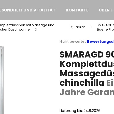
ESUNDHEIT UND VITALITÄT
KONTAKTE
ÜBER U
mplettduschen mit Massage und
SMARAGD 9
Was suchen Sie?
Quadrat
acher Duschwanne
Eigene Pro
Die
Nicht bewertet
Bewertungsde
durchschnittliche
SUCHEN
SMARAGD 90
Produktbewertung
ist
Komplettdu
0,0
von
Wir empfehlen
Massagedüs
5
Sternen.
chinchilla
E
Jahre Garan
Lieferung bis:
24.8.2026