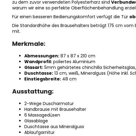
zu dem zuvor verwendeten Polyesterharz sind
Verbundwe
warum wir eine so perfekte Oberflächenbehandlung erzie
Für einen besseren Bedienungskomfort verfügt die Tür
ob
Die Standardhöhe des Brausehalters beträgt 175 cm vom B
mit.
Merkmale:
Abmessungen:
87 x 87 x 210 cm
Wandprofil:
poliertes Aluminium
Glasart:
5mm gehärtetes chinchilla Sicherheitsglas
Duschtasse:
13 cm, weiß, Mineralguss (Höhe inkl. S
Einstiegsbreite:
48 cm
Ausstattung:
2-Wege Duscharmatur
Handbrause mit Brausehalter
6 Massagedüsen
Glasablage
Duschtasse aus Mineralguss
Ablaufgarnitur