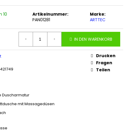
n 10
Artikelnummer:
Marke:
PAN01281
ARTTEC
IN DEN WARENKORB
Drucken
t
Fragen
6421749
Teilen
 Duscharmatur
ttdusche mit Massagedüsen
ach
asse