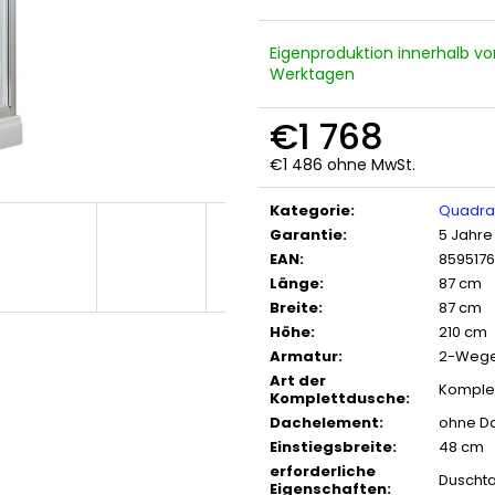
Eigenproduktion innerhalb vo
Werktagen
€1 768
€1 486 ohne MwSt.
Verkaufspreis:
Kategorie
:
Quadra
Garantie
:
5 Jahre
EAN
:
859517
Länge
:
87 cm
Breite
:
87 cm
Höhe
:
210 cm
Armatur
:
2-Wege
Art der
Komple
Komplettdusche
:
Dachelement
:
ohne D
Einstiegsbreite
:
48 cm
erforderliche
Duscht
Eigenschaften
: