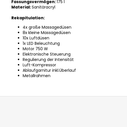
Fassungsvermögen:
175 l
Material:
Sanitäracryl
Rekapitulation:
4x große Massagedüsen
8x kleine Massagedüsen
10x Luftdüsen
1x LED Beleuchtung
Motor 750 W
Elektronische Steuerung
Regulierung der Intensität
Luft-Kompressor
Ablaufgarnitur inkl.Überlauf
Metallrahmen
F
u
ß
z