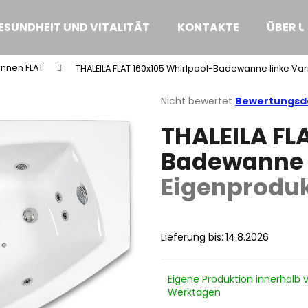
ESUNDHEIT UND VITALITÄT
KONTAKTE
ÜBER U
nnen FLAT
THALEILA FLAT 160x105 Whirlpool-Badewanne linke Va
Was suchen Sie?
Die
Nicht bewertet
Bewertungsde
durchschnittliche
THALEILA FL
Produktbewertung
SUCHEN
ist
Badewanne l
0,0
von
Eigenprodu
5
Wir empfehlen
Sternen.
Lieferung bis:
14.8.2026
Eigene Produktion innerhalb 
Werktagen