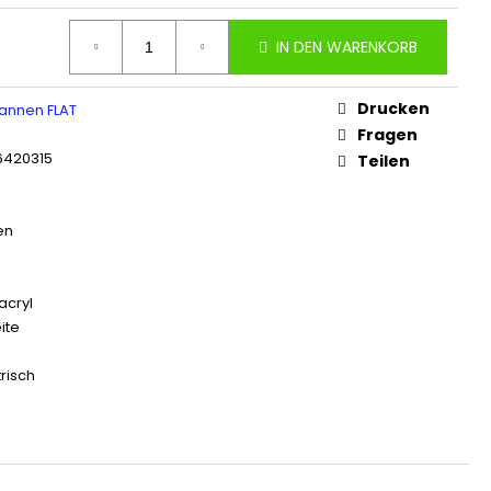
IN DEN WARENKORB
Drucken
nnen FLAT
e
Fragen
6420315
Teilen
en
acryl
ite
risch