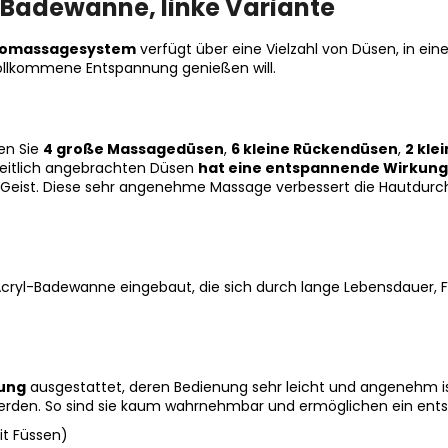
-Badewanne, linke Variante
dromassagesystem
verfügt über eine Vielzahl von Düsen, in ei
e vollkommene Entspannung genießen will.
en Sie
4 große Massagedüsen
,
6 kleine Rückendüsen
,
2 kle
seitlich angebrachten Düsen
hat eine entspannende Wirkung
 Geist. Diese sehr angenehme Massage verbessert die Hautdurchbl
ryl-Badewanne eingebaut, die sich durch lange Lebensdauer, Fa
rung
ausgestattet, deren Bedienung sehr leicht und angenehm ist
werden. So sind sie kaum wahrnehmbar und ermöglichen ein ent
t Füssen)