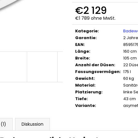
€2 129
€1 789 ohne MwSt.
Verkaufspreis:
Kategorie
:
Badewa
Garantie
:
2 Jahr
EAN
:
859517
Länge
:
160 cm
Breite
:
105 cm
Anzahl der Düsen
:
22 Düs
Fassungsvermögen
:
175 l
Gewicht
:
60 kg
Material
:
Sanitär
Platzierung
:
linke Se
Tiefe
:
43 cm
Variante
:
asymet
(1)
Diskussion