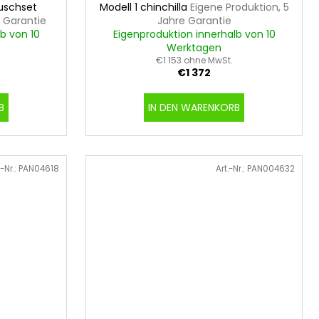
Duschset
Modell 1 chinchilla
Eigene Produktion, 5
e Garantie
Jahre Garantie
b von 10
Eigenproduktion innerhalb von 10
Werktagen
€1 153 ohne MwSt.
€1 372
B
IN DEN WARENKORB
.-Nr.:
PAN04618
Art.-Nr.:
PAN004632