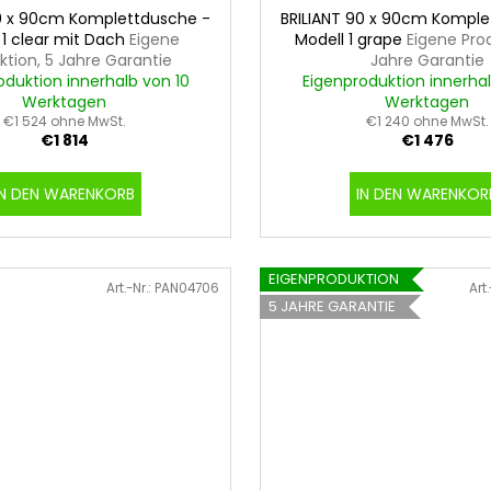
90 x 90cm Komplettdusche -
BRILIANT 90 x 90cm Komple
 1 clear mit Dach
Eigene
Modell 1 grape
Eigene Prod
ktion, 5 Jahre Garantie
Jahre Garantie
oduktion innerhalb von 10
Eigenproduktion innerhal
Werktagen
Werktagen
€1 524 ohne MwSt.
€1 240 ohne MwSt.
€1 814
€1 476
IN DEN WARENKORB
IN DEN WARENKOR
EIGENPRODUKTION
Art.-Nr.:
PAN04706
Art.
5 JAHRE GARANTIE