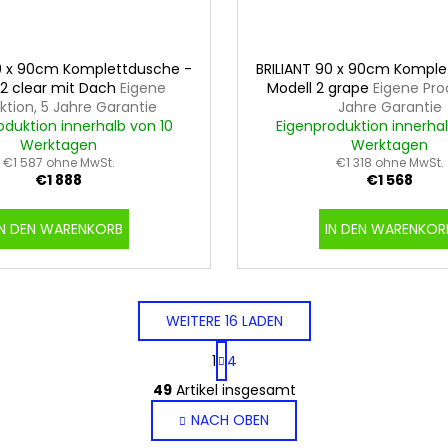
90 x 90cm Komplettdusche -
BRILIANT 90 x 90cm Komple
 2 clear mit Dach
Eigene
Modell 2 grape
Eigene Pro
ktion, 5 Jahre Garantie
Jahre Garantie
oduktion innerhalb von 10
Eigenproduktion innerhal
Werktagen
Werktagen
€1 587 ohne MwSt.
€1 318 ohne MwSt.
€1 888
€1 568
IN DEN WARENKORB
IN DEN WARENKOR
WEITERE 16 LADEN
P
1
4
a
S
g
49
Artikel insgesamt
t
i
NACH OBEN
e
n
i
u