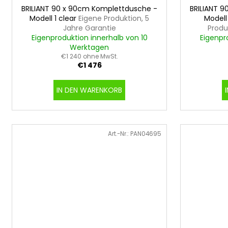
BRILIANT 90 x 90cm Komplettdusche -
BRILIANT 
Modell 1 clear
Eigene Produktion, 5
Modell
Jahre Garantie
Produ
Eigenproduktion innerhalb von 10
Eigenpr
Werktagen
€1 240 ohne MwSt.
€1 476
IN DEN WARENKORB
Art.-Nr.:
PAN04695