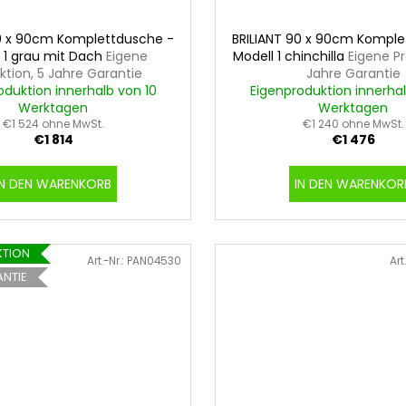
90 x 90cm Komplettdusche -
BRILIANT 90 x 90cm Komple
 1 grau mit Dach
Eigene
Modell 1 chinchilla
Eigene Pr
ktion, 5 Jahre Garantie
Jahre Garantie
oduktion innerhalb von 10
Eigenproduktion innerhal
Werktagen
Werktagen
€1 524 ohne MwSt.
€1 240 ohne MwSt.
€1 814
€1 476
IN DEN WARENKORB
IN DEN WARENKOR
KTION
Art.-Nr.:
PAN04530
Art
ANTIE