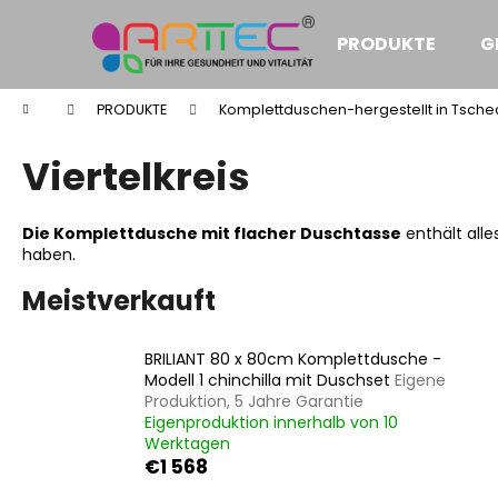
W
Zum
Inhalt
a
PRODUKTE
G
springen
Zurück
Zurück
r
zum
zum
e
Startseite
PRODUKTE
Komplettduschen-hergestellt in Tsche
n
Einkaufen
Einkaufen
k
Viertelkreis
o
r
Die
Komplettdusche mit flacher Duschtasse
enthält alle
b
haben.
Meistverkauft
BRILIANT 80 x 80cm Komplettdusche -
Modell 1 chinchilla mit Duschset
Eigene
Produktion, 5 Jahre Garantie
Eigenproduktion innerhalb von 10
Werktagen
€1 568