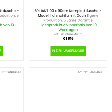
ttdusche -
BRILIANT 90 x 90cm Komplettdusche -
oduktion, 5
Modell 1 chinchilla mit Dach
Eigene
Produktion, 5 Jahre Garantie
b von 10
Eigenproduktion innerhalb von 10
Werktagen
€1 526 ohne MwSt.
€1 816
B
IN DEN WARENKORB
.-Nr.:
PAN04619
Art.-Nr.:
PAN04633