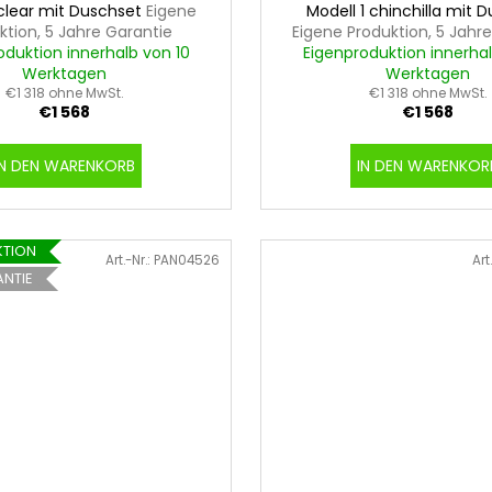
 clear mit Duschset
Eigene
Modell 1 chinchilla mit 
ktion, 5 Jahre Garantie
Eigene Produktion, 5 Jahr
oduktion innerhalb von 10
Eigenproduktion innerhal
Werktagen
Werktagen
€1 318 ohne MwSt.
€1 318 ohne MwSt.
€1 568
€1 568
IN DEN WARENKORB
IN DEN WARENKOR
KTION
Art.-Nr.:
PAN04526
Art
ANTIE