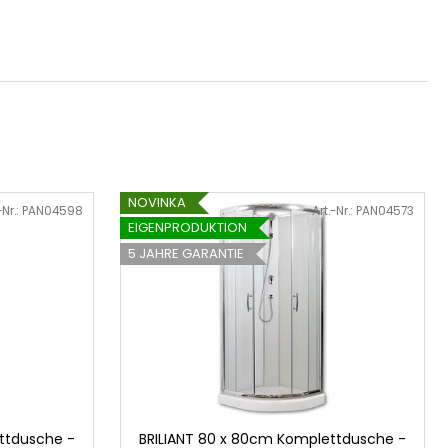
NOVINKA
-Nr.:
PAN04598
Art.-Nr.:
PAN04573
EIGENPRODUKTION
5 JAHRE GARANTIE
ttdusche -
BRILIANT 80 x 80cm Komplettdusche -