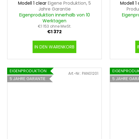
o
Modell 1 clear
Eigene Produktion, 5
Modell 1
d
Jahre Garantie
Produ
u
Eigenproduktion innerhalb von 10
Eigenpr
Werktagen
k
€1 153 ohne MwSt.
t
€1 372
e
IN DEN WARENKORB
EIGENPRODUKTION
EIGENPRODU
Art.-Nr.:
PAN01201
5 JAHRE GARANTIE
5 JAHRE GAR