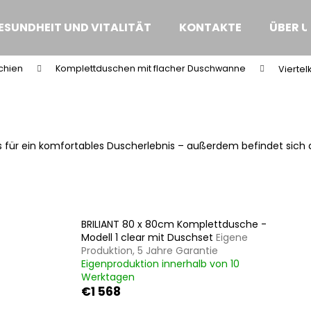
ESUNDHEIT UND VITALITÄT
KONTAKTE
ÜBER U
chien
Komplettduschen mit flacher Duschwanne
Viertel
Was suchen Sie?
SUCHEN
s für ein komfortables Duscherlebnis – außerdem befindet sich d
Wir empfehlen
BRILIANT 80 x 80cm Komplettdusche -
Modell 1 clear mit Duschset
Eigene
Produktion, 5 Jahre Garantie
Eigenproduktion innerhalb von 10
Werktagen
€1 568