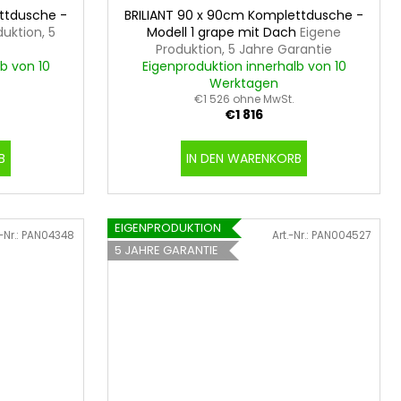
ttdusche -
BRILIANT 90 x 90cm Komplettdusche -
uktion, 5
Modell 1 grape mit Dach
Eigene
Produktion, 5 Jahre Garantie
b von 10
Eigenproduktion innerhalb von 10
Werktagen
€1 526 ohne MwSt.
€1 816
B
IN DEN WARENKORB
EIGENPRODUKTION
-Nr.:
PAN04348
Art.-Nr.:
PAN004527
5 JAHRE GARANTIE