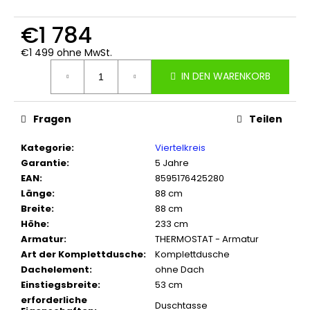
€1 784
€1 499 ohne MwSt.
Verkaufspreis:
IN DEN WARENKORB
Fragen
Teilen
Kategorie
:
Viertelkreis
Garantie
:
5 Jahre
EAN
:
8595176425280
Länge
:
88 cm
Breite
:
88 cm
Höhe
:
233 cm
Armatur
:
THERMOSTAT - Armatur
Art der Komplettdusche
:
Komplettdusche
Dachelement
:
ohne Dach
Einstiegsbreite
:
53 cm
erforderliche
Duschtasse