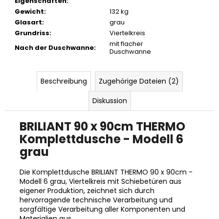
Eigenschaften
:
Gewicht
:
132 kg
Glasart
:
grau
Grundriss
:
Viertelkreis
mit flacher
Nach der Duschwanne
:
Duschwanne
Beschreibung
Zugehörige Dateien (2)
Diskussion
BRILIANT 90 x 90cm THERMO
Komplettdusche - Modell 6
grau
Die Komplettdusche BRILIANT THERMO 90 x 90cm -
Modell 6 grau, Viertelkreis mit Schiebetüren aus
eigener Produktion, zeichnet sich durch
hervorragende technische Verarbeitung und
sorgfältige Verarbeitung aller Komponenten und
Materialien aus.