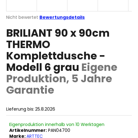
Die
Nicht bewertet
Bewertungsdetails
durchschnittliche
SUCHEN
BRILIANT 90 x 90cm
Produktbewertung
ist
THERMO
0,0
von
W
Komplettdusche -
5
i
Sternen.
r
Modell 6 grau
Eigene
e
Produktion, 5 Jahre
m
p
Garantie
f
e
h
Lieferung bis:
25.8.2026
l
e
n
Eigenproduktion innerhalb von 10 Werktagen
Artikelnummer:
PAN04700
Marke:
ARTTEC