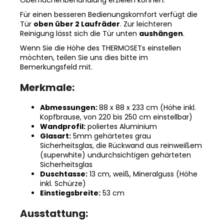
Oberflächenbehandlung erzielen können.
Für einen besseren Bedienungskomfort verfügt die
Tür
oben über 2 Laufräder
. Zur leichteren
Reinigung lässt sich die Tür unten
aushängen
.
Wenn Sie die Höhe des THERMOSETs einstellen
möchten, teilen Sie uns dies bitte im
Bemerkungsfeld mit.
Merkmale:
Abmessungen:
88 x 88 x 233 cm (Höhe inkl.
Kopfbrause, von 220 bis 250 cm einstellbar)
Wandprofil:
poliertes Aluminium
Glasart:
5mm gehärtetes grau
Sicherheitsglas, die Rückwand aus reinweißem
(superwhite) undurchsichtigen gehärteten
Sicherheitsglas
Duschtasse:
13 cm, weiß, Mineralguss (Höhe
inkl. Schürze)
Einstiegsbreite:
53 cm
Ausstattung: