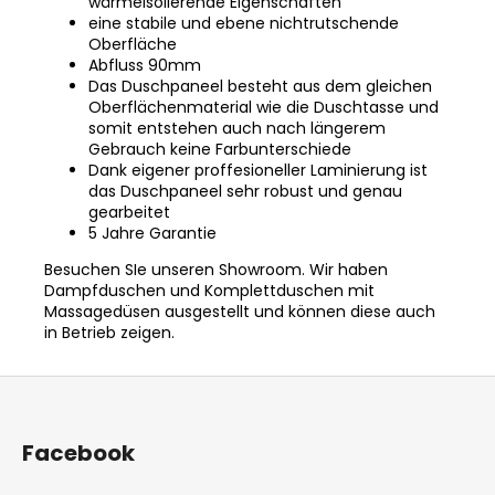
wärmeisolierende Eigenschaften
eine stabile und ebene nichtrutschende
Oberfläche
Abfluss 90mm
Das Duschpaneel besteht aus dem gleichen
Oberflächenmaterial wie die Duschtasse und
somit entstehen auch nach längerem
Gebrauch keine Farbunterschiede
Dank eigener proffesioneller Laminierung ist
das Duschpaneel sehr robust und genau
gearbeitet
5 Jahre Garantie
Besuchen SIe unseren Showroom.
Wir haben
Dampfduschen und Komplettduschen mit
Massagedüsen ausgestellt und können diese auch
in Betrieb zeigen.
F
u
ß
Facebook
z