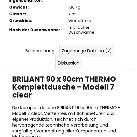
Eigenschaften
:
Gewicht
:
130 kg
Glasart
:
klar
Grundriss
:
Viertelkreis
mit flacher
Nach der Duschwanne
:
Duschwanne
Beschreibung
Zugehörige Dateien (2)
Diskussion
BRILIANT 90 x 90cm THERMO
Komplettdusche - Modell 7
clear
Die Komplettdusche BRILIANT 90 x 90cm THERMO -
Modell 7 clear, Viertelkreis mit Schiebetüren aus
eigener Produktion, zeichnet sich durch
hervorragende technische Verarbeitung und
sorgfältige Verarbeitung aller Komponenten und
Materialien aus.