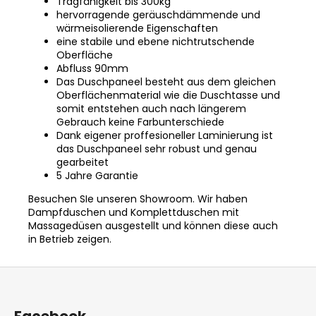
Tragfähigkeit bis 300kg
hervorragende geräuschdämmende und
wärmeisolierende Eigenschaften
eine stabile und ebene nichtrutschende
Oberfläche
Abfluss 90mm
Das Duschpaneel besteht aus dem gleichen
Oberflächenmaterial wie die Duschtasse und
somit entstehen auch nach längerem
Gebrauch keine Farbunterschiede
Dank eigener proffesioneller Laminierung ist
das Duschpaneel sehr robust und genau
gearbeitet
5 Jahre Garantie
Besuchen SIe unseren Showroom.
Wir haben
Dampfduschen und Komplettduschen mit
Massagedüsen ausgestellt und können diese auch
in Betrieb zeigen.
F
u
ß