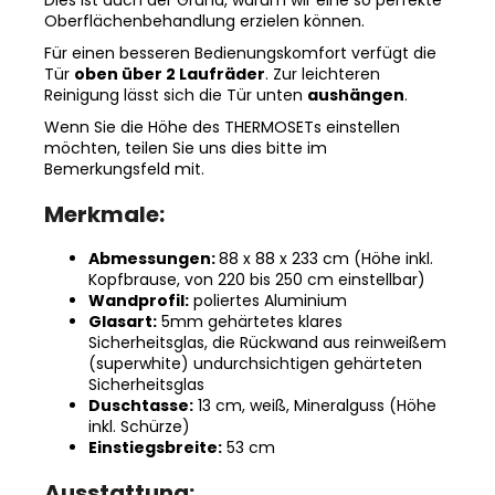
Dies ist auch der Grund, warum wir eine so perfekte
Oberflächenbehandlung erzielen können.
Für einen besseren Bedienungskomfort verfügt die
Tür
oben über 2 Laufräder
. Zur leichteren
Reinigung lässt sich die Tür unten
aushängen
.
Wenn Sie die Höhe des THERMOSETs einstellen
möchten, teilen Sie uns dies bitte im
Bemerkungsfeld mit.
Merkmale:
Abmessungen:
88 x 88 x 233 cm (Höhe inkl.
Kopfbrause, von 220 bis 250 cm einstellbar)
Wandprofil:
poliertes Aluminium
Glasart:
5mm gehärtetes klares
Sicherheitsglas, die Rückwand aus reinweißem
(superwhite) undurchsichtigen gehärteten
Sicherheitsglas
Duschtasse:
13 cm, weiß, Mineralguss (Höhe
inkl. Schürze)
Einstiegsbreite:
53 cm
Ausstattung: