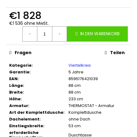
€1 828
€1 536 ohne MwSt.
Verkaufspreis:
IN DEN WARENKORB
Fragen
Teilen
Kategorie
:
Viertelkreis
Garantie
:
5 Jahre
EAN
:
8595176421039
Länge
:
88 cm
Breite
:
88 cm
Höhe
:
233 cm
Armatur
:
THERMOSTAT - Armatur
Art der Komplettdusche
:
Komplettdusche
Dachelement
:
ohne Dach
Einstiegsbreite
:
53 cm
erforderliche
Duschtasse