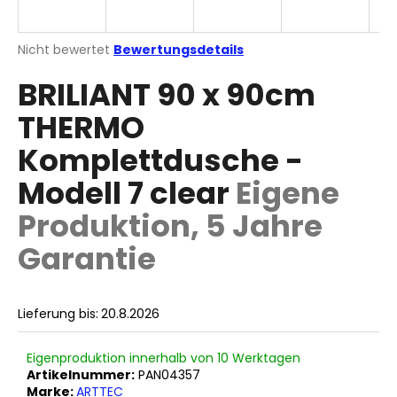
Die
Nicht bewertet
Bewertungsdetails
durchschnittliche
SUCHEN
BRILIANT 90 x 90cm
Produktbewertung
ist
THERMO
0,0
von
W
Komplettdusche -
5
i
Sternen.
r
Modell 7 clear
Eigene
e
Produktion, 5 Jahre
m
p
Garantie
f
e
h
Lieferung bis:
20.8.2026
l
e
n
Eigenproduktion innerhalb von 10 Werktagen
Artikelnummer:
PAN04357
Marke:
ARTTEC