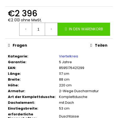
€2 396
€2 013 ohne MwSt.
Verkaufspreis:
IN DEN WARENKORB
Fragen
Teilen
Kategorie
:
Viertelkreis
Garantie
:
5 Jahre
EAN
:
8595176421299
Länge
:
117 cm
Breite
:
88 cm
Höhe
:
220 cm
Armatur
:
2-Wege Duscharmatur
Art der Komplettdusche
:
Komplettdusche
Dachelement
:
mit Dach
Einstiegsbreite
:
53 cm
erforderliche
Duschtasse