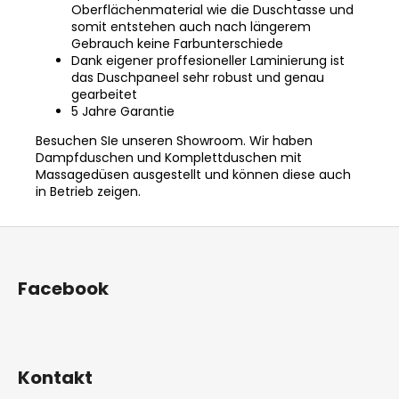
Oberflächenmaterial wie die Duschtasse und
somit entstehen auch nach längerem
Gebrauch keine Farbunterschiede
Dank eigener proffesioneller Laminierung ist
das Duschpaneel sehr robust und genau
gearbeitet
5 Jahre Garantie
Besuchen SIe unseren Showroom.
Wir haben
Dampfduschen und Komplettduschen mit
Massagedüsen ausgestellt und können diese auch
in Betrieb zeigen.
F
u
ß
Facebook
z
e
i
l
Kontakt