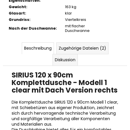
Eigenschaften
:
Gewicht
:
163 kg
Glasart
:
klar
Grundriss
:
Viertelkreis
mit flacher
Nach der Duschwanne
:
Duschwanne
Beschreibung
Zugehörige Dateien (2)
Diskussion
SIRIUS 120 x 90cm
Komplettdusche - Modell 1
clear mit Dach Version rechts
Die Komplettdusche SIRIUS 120 x 90cm Modell 1 clear,
mit Schiebetüren aus eigener Produktion, zeichnet
sich durch hervorragende technische Verarbeitung
und sorgfältige Verarbeitung aller Komponenten
und Materialien aus.
Die Duschkabine bietet alles für ein komfortables