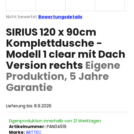
Die
Nicht bewertet
Bewertungsdetails
durchschnittliche
SUCHEN
SIRIUS 120 x 90cm
Produktbewertung
ist
Komplettdusche -
0,0
von
W
Modell 1 clear mit Dach
5
i
Sternen.
r
Version rechts
Eigene
e
Produktion, 5 Jahre
m
p
Garantie
f
e
h
Lieferung bis:
8.9.2026
l
e
n
Eigenproduktion innerhalb von 21 Werktagen
Artikelnummer:
PAN04519
Marke:
ARTTEC