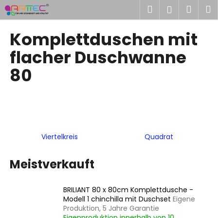
W
Zum
Suchen
Ware
M
Login
Inhalt
a
springen
Zurück
Zurück
r
Komplettduschen mit
zum
zum
e
W
flacher Duschwanne
n
a
k
80
s
o
s
r
u
b
c
h
Viertelkreis
Quadrat
e
n
Meistverkauft
S
i
e
BRILIANT 80 x 80cm Komplettdusche -
Modell 1 chinchilla mit Duschset
Eigene
?
Produktion, 5 Jahre Garantie
Eigenproduktion innerhalb von 10