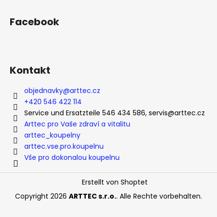
u
u
e
ß
Facebook
r
z
e
e
l
i
e
l
m
Kontakt
e
e
n
objednavky
@
arttec.cz
t
+420 546 422 114
e
Service und Ersatzteile 546 434 586, servis@arttec.cz
d
Arttec pro Vaše zdraví a vitalitu
e
arttec_koupelny
r
arttec.vse.pro.koupelnu
L
Vše pro dokonalou koupelnu
i
s
Erstellt von Shoptet
t
e
Copyright 2026
ARTTEC s.r.o.
. Alle Rechte vorbehalten.