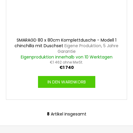
SMARAGD 80 x 80cm Komplettdusche - Modell 1
chinchilla mit Duschset
Eigene Produktion, 5 Jahre
Garantie
Eigenproduktion innerhalb von 10 Werktagen
€1 462 ohne MwSt.
€1 740
IN DEN WARENKORB
8
Artikel insgesamt
S
t
F
e