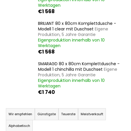
Werktagen
€1 568
SUCHEN
BRILIANT 80 x 80cm Komplettdusche -
Modell 1 clear mit Duschset
Eigene
Produktion, 5 Jahre Garantie
Eigenproduktion innerhalb von 10
Werktagen
W
€1 568
i
r
SMARAGD 80 x 80cm Komplettdusche -
e
Modell 1 chinchilla mit Duschset
Eigene
m
Produktion, 5 Jahre Garantie
p
Eigenproduktion innerhalb von 10
f
Werktagen
e
€1 740
h
l
P
e
r
Wir empfehlen
Günstigste
Teuerste
Meistverkauft
n
o
Alphabetisch
d