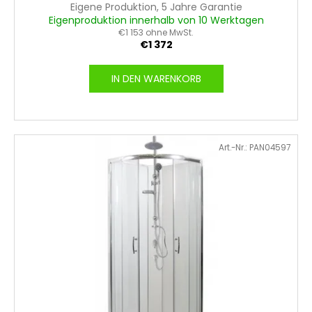
k
Eigene Produktion, 5 Jahre Garantie
Eigenproduktion innerhalb von 10 Werktagen
t
€1 153 ohne MwSt.
e
€1 372
IN DEN WARENKORB
Art.-Nr.:
PAN04597