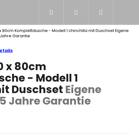
Suchen
Login
Warenkorb
NS
 80cm Komplettdusche - Modell 1 chinchilla mit Duschset
Eigene
 Jahre Garantie
tails
 x 80cm
che - Modell 1
mit Duschset
Eigene
 5 Jahre Garantie