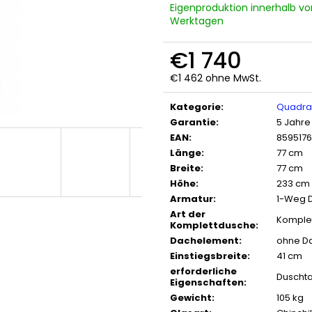
Eigenproduktion innerhalb vo
Werktagen
€1 740
€1 462 ohne MwSt.
Verkaufspreis:
Kategorie
:
Quadra
Garantie
:
5 Jahre
EAN
:
859517
Länge
:
77 cm
Breite
:
77 cm
Höhe
:
233 cm
Armatur
:
1-Weg 
Art der
Komple
Komplettdusche
:
Dachelement
:
ohne D
Einstiegsbreite
:
41 cm
erforderliche
Duscht
Eigenschaften
:
Gewicht
:
105 kg