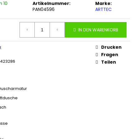
n 10
Artikelnummer:
Marke:
PAN04596
ARTTEC
IN DEN WARENKORB
Drucken
t
Fragen
6423286
Teilen
Duscharmatur
ttdusche
ach
asse