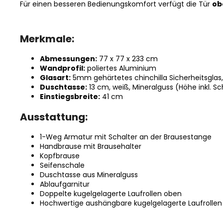
Für einen besseren Bedienungskomfort verfügt die Tür
ob
Merkmale:
Abmessungen:
77 x 77 x 233 cm
Wandprofil:
poliertes Aluminium
Glasart:
5mm gehärtetes chinchilla Sicherheitsglas
Duschtasse:
13 cm, weiß, Mineralguss (Höhe inkl. S
Einstiegsbreite:
41 cm
Ausstattung:
1-Weg Armatur mit Schalter an der Brausestange
Handbrause mit Brausehalter
Kopfbrause
Seifenschale
Duschtasse aus Mineralguss
Ablaufgarnitur
Doppelte kugelgelagerte Laufrollen oben
Hochwertige aushängbare kugelgelagerte Laufrollen