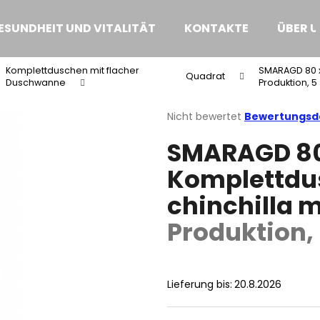
ESUNDHEIT UND VITALITÄT
KONTAKTE
ÜBER U
Komplettduschen mit flacher
SMARAGD 80 x
Was suchen Sie?
Quadrat
Duschwanne
Produktion, 5
Die
Nicht bewertet
Bewertungsde
durchschnittliche
SUCHEN
SMARAGD 80
Produktbewertung
ist
Komplettdus
0,0
von
Wir empfehlen
chinchilla 
5
Sternen.
Produktion,
Lieferung bis:
20.8.2026