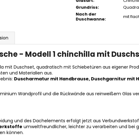
Glasart
:
Chinchil
Grundriss
:
Quadra
Nach der
mit fla
Duschwanne
:
sion
he - Modell 1 chinchilla mit Duschs
a mit Duschset, quadratisch mit Schiebetüren aus eigener Prod
ten und Materialien aus.
lebnis:
Duscharmatur mit Handbrause, Duschgarnitur mit H
luminium Wandprofil und die Rückwände aus reinweißem Glas ve
idung und des Dachelements erfolgt jetzt aus Verbundwerkstoffe
rkstoffe
umweltfreundlicher, leichter zu verarbeiten und bei gl
len können.