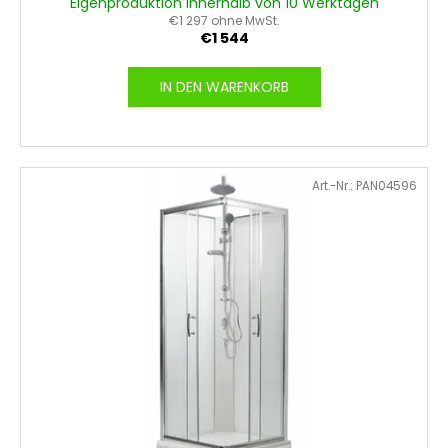
Eigenproduktion innerhalb von 10 Werktagen
€1 297 ohne MwSt.
€1 544
IN DEN WARENKORB
Art.-Nr.:
PAN04596