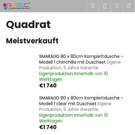
W
Zum
Suchen
Ware
M
Login
Inhalt
a
springen
Zurück
Zurück
r
Quadrat
zum
zum
e
W
n
Meistverkauft
a
k
s
o
s
r
SMARAGD 80 x 80cm Komplettdusche -
Modell 1 chinchilla mit Duschset
Eigene
u
b
Produktion, 5 Jahre Garantie
c
Eigenproduktion innerhalb von 10
h
Werktagen
€1 740
e
n
SMARAGD 80 x 80cm Komplettdusche -
S
Modell 1 clear mit Duschset
Eigene
i
Produktion, 5 Jahre Garantie
Eigenproduktion innerhalb von 10
e
Werktagen
?
€1 740