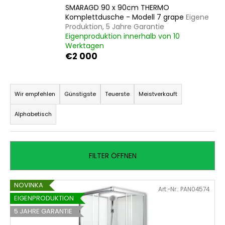
SMARAGD 90 x 90cm THERMO
Komplettdusche - Modell 7 grape
Eigene
Produktion, 5 Jahre Garantie
Eigenproduktion innerhalb von 10
SUCHEN
Werktagen
€2 000
P
W
i
r
Wir empfehlen
Günstigste
Teuerste
Meistverkauft
r
o
e
Alphabetisch
d
m
u
p
k
f
FILTER ÖFFNEN
e
t
h
s
l
L
o
NOVINKA
e
Art.-Nr.:
PAN04574
i
r
EIGENPRODUKTION
n
s
t
5 JAHRE GARANTIE
t