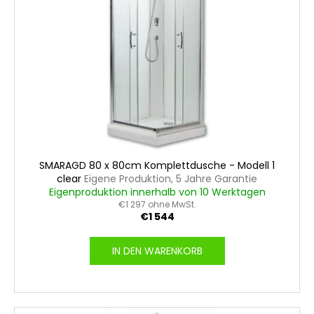
i
e
e
d
r
e
u
r
n
P
g
r
o
d
u
SMARAGD 80 x 80cm Komplettdusche - Modell 1
k
clear
Eigene Produktion, 5 Jahre Garantie
Eigenproduktion innerhalb von 10 Werktagen
t
€1 297 ohne MwSt.
e
€1 544
IN DEN WARENKORB