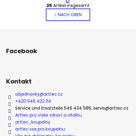
S
g
25
Artikel insgesamt
t
i
NACH OBEN
e
n
i
u
e
e
F
r
r
u
u
e
n
ß
l
Facebook
g
e
z
m
e
e
i
n
l
Kontakt
t
e
e
objednavky
@
arttec.cz
d
+420 546 422 114
e
Service und Ersatzteile 546 434 586, servis@arttec.cz
r
L
Arttec pro Vaše zdraví a vitalitu
i
arttec_koupelny
s
arttec.vse.pro.koupelnu
Vše pro dokonalou koupelnu