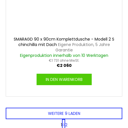
SMARAGD 90 x 90cm Komplettdusche - Modell 2 S
chinchilla mit Dach
Eigene Produktion, 5 Jahre
Garantie
Eigenproduktion innerhalb von 10 Werktagen
€1 731 ohne MwSt.
€2 060
IN DEN WARENKORB
WEITERE 9 LADEN
P
1
2
a