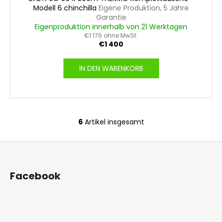
Modell 6 chinchilla
Eigene Produktion, 5 Jahre
Garantie
Eigenproduktion innerhalb von 21 Werktagen
€1 176 ohne MwSt.
€1 400
IN DEN WARENKORB
6
Artikel insgesamt
S
t
F
e
u
u
e
ß
Facebook
r
z
e
e
l
i
e