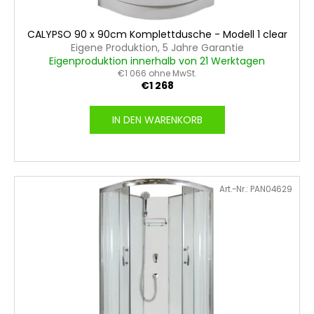
d
u
CALYPSO 90 x 90cm Komplettdusche - Modell 1 clear
k
Eigene Produktion, 5 Jahre Garantie
Eigenproduktion innerhalb von 21 Werktagen
t
€1 066 ohne MwSt.
e
€1 268
IN DEN WARENKORB
Art.-Nr.:
PAN04629