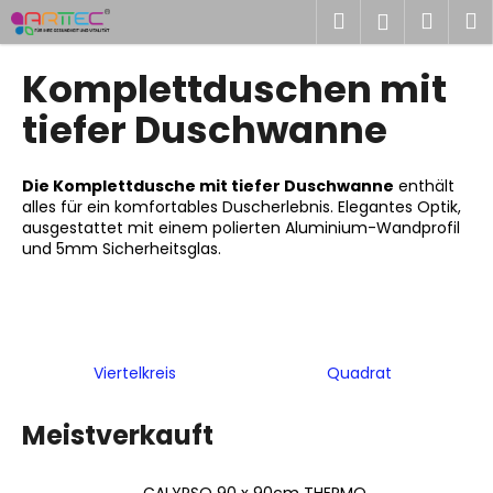
W
Zum
Suchen
Ware
M
Login
Inhalt
a
springen
Zurück
Zurück
r
Komplettduschen mit
zum
zum
e
W
tiefer Duschwanne
n
a
k
s
o
Die
Komplettdusche mit tiefer Duschwanne
enthält
s
r
alles für ein komfortables Duscherlebnis. Elegantes Optik,
ausgestattet mit einem polierten Aluminium-Wandprofil
u
b
und 5mm Sicherheitsglas.
c
h
e
n
S
Viertelkreis
Quadrat
i
e
Meistverkauft
?