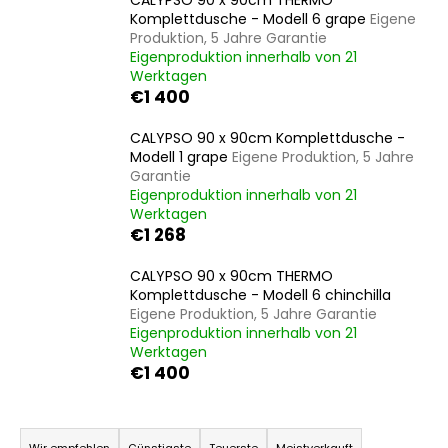
CALYPSO 90 x 90cm THERMO
Komplettdusche - Modell 6 grape
Eigene
Produktion, 5 Jahre Garantie
Eigenproduktion innerhalb von 21
SUCHEN
Werktagen
€1 400
CALYPSO 90 x 90cm Komplettdusche -
Modell 1 grape
Eigene Produktion, 5 Jahre
W
Garantie
i
Eigenproduktion innerhalb von 21
r
Werktagen
e
€1 268
m
p
CALYPSO 90 x 90cm THERMO
f
Komplettdusche - Modell 6 chinchilla
e
Eigene Produktion, 5 Jahre Garantie
Eigenproduktion innerhalb von 21
h
Werktagen
l
€1 400
e
n
P