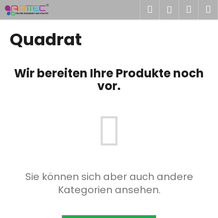
W
Zum
Suchen
Ware
M
Login
Inhalt
a
springen
Zurück
Zurück
r
Quadrat
zum
zum
e
W
n
a
k
Wir bereiten Ihre Produkte noch
s
o
vor.
s
r
u
b
c
h
e
n
S
Sie können sich aber auch andere
i
Kategorien ansehen.
e
?