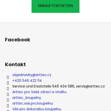
EINKAUF FORTSETZEN
SUCHEN
F
u
ß
Facebook
W
z
i
e
r
e
i
m
l
Kontakt
p
e
f
objednavky
@
arttec.cz
e
+420 546 422 114
h
Service und Ersatzteile 546 434 586, servis@arttec.cz
l
Arttec pro Vaše zdraví a vitalitu
e
arttec_koupelny
n
arttec.vse.pro.koupelnu
Vše pro dokonalou koupelnu